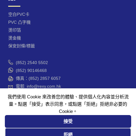
空白PVC卡
PVC 凸字機
燙印箔
燙金機
保安封條/標籤
(852) 2540 5502
(852) 90146468
傳真：(852) 2857 6057
電郵: info@rexy.com.hk
香港 干諾道西188號 香港商業中心 42樓4201-3室
我們使用 Cookie 來改善您的體驗、提供個人化內容並分析流
Unit 4201-3, Hong Kong Plaza, 188 Connaught Road
量。點選「接受」表示同意，或點選「拒絕」拒絕非必要的
West, Hong Kong
Cookie。
接受
使用條款
Cookie 政策
私隱政策
退貨及退款政策
COOKIE PREFERENCES
拒絕