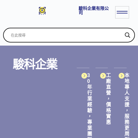
駿科企業有限公
司
駿科企業
3
工
本
0
廠
地
年
直
專
行
營
人
業
，
支
經
價
援
驗
格
，
，
實
服
專
惠
務
業
更
團
周