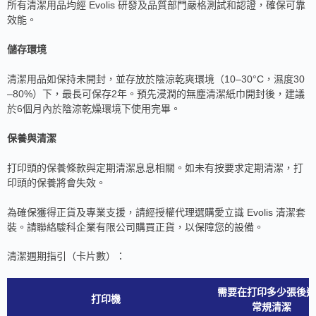
所有清潔用品均經 Evolis 研發及品質部門嚴格測試和認證，確保可靠
效能。
儲存環境
清潔用品如保持未開封，並存放於陰涼乾爽環境（10–30°C，濕度30
–80%）下，最長可保存2年。預先浸潤的無塵清潔紙巾開封後，建議
於6個月內於陰涼乾燥環境下使用完畢。
保養與清潔
打印頭的保養條款與定期清潔息息相關。如未有按要求定期清潔，打
印頭的保養將會失效。
為確保獲得正貨及專業支援，請經授權代理選購愛立識 Evolis 清潔套
裝。請聯絡駿科企業有限公司購買正貨，以保障您的設備。
清潔週期指引（卡片數）：
需要在打印多少張後進
打印機
常規清潔