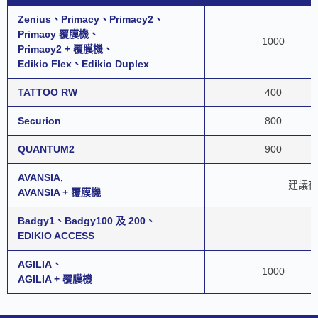
Zenius、Primacy、Primacy2、
Primacy 覆膜機、
1000
Primacy2 + 覆膜機、
Edikio Flex、Edikio Duplex
TATTOO RW
400
Securion
800
QUANTUM2
900
AVANSIA,
建議在
AVANSIA + 覆膜機
Badgy1、Badgy100 及 200、
EDIKIO ACCESS
AGILIA、
1000
AGILIA + 覆膜機