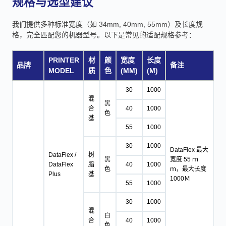
规格与选型建议
我们提供多种标准宽度（如 34mm, 40mm, 55mm）及长度规
格，完全匹配您的机器型号。以下是常见的适配规格参考：
PRINTER
材
颜
宽度
长度
品牌
备注
MODEL
质
色
(MM)
(M)
30
1000
混
黑
合
40
1000
色
基
55
1000
30
1000
DataFlex 最大
DataFlex /
树
黑
宽度 55 ｍ
DataFlex
脂
40
1000
色
ｍ，最大长度
Plus
基
1000Ｍ
55
1000
30
1000
混
白
合
40
1000
色