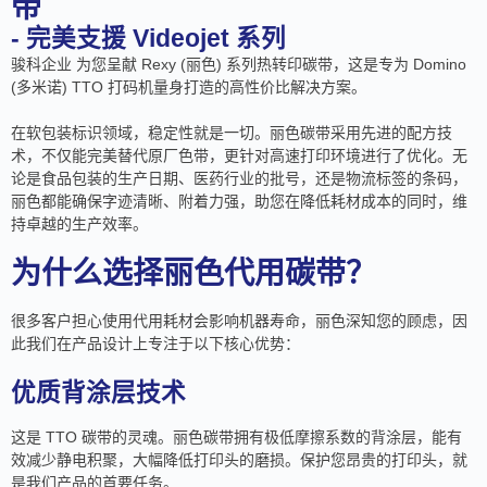
带
- 完美支援 Videojet 系列
骏科企业 为您呈献 Rexy (丽色) 系列热转印碳带，这是专为 Domino
(多米诺) TTO 打码机量身打造的高性价比解决方案。
在软包装标识领域，稳定性就是一切。丽色碳带采用先进的配方技
术，不仅能完美替代原厂色带，更针对高速打印环境进行了优化。无
论是食品包装的生产日期、医药行业的批号，还是物流标签的条码，
丽色都能确保字迹清晰、附着力强，助您在降低耗材成本的同时，维
持卓越的生产效率。
为什么选择丽色代用碳带？
很多客户担心使用代用耗材会影响机器寿命，丽色深知您的顾虑，因
此我们在产品设计上专注于以下核心优势：
优质背涂层技术
这是 TTO 碳带的灵魂。丽色碳带拥有极低摩擦系数的背涂层，能有
效减少静电积聚，大幅降低打印头的磨损。保护您昂贵的打印头，就
是我们产品的首要任务。