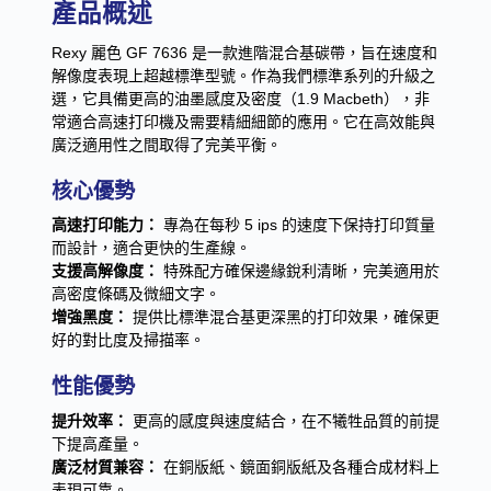
產品概述
Rexy 麗色 GF 7636 是一款進階混合基碳帶，旨在速度和
解像度表現上超越標準型號。作為我們標準系列的升級之
選，它具備更高的油墨感度及密度（1.9 Macbeth），非
常適合高速打印機及需要精細細節的應用。它在高效能與
廣泛適用性之間取得了完美平衡。
核心優勢
高速打印能力：
專為在每秒 5 ips 的速度下保持打印質量
而設計，適合更快的生產線。
支援高解像度：
特殊配方確保邊緣銳利清晰，完美適用於
高密度條碼及微細文字。
增強黑度：
提供比標準混合基更深黑的打印效果，確保更
好的對比度及掃描率。
性能優勢
提升效率：
更高的感度與速度結合，在不犧牲品質的前提
下提高產量。
廣泛材質兼容：
在銅版紙、鏡面銅版紙及各種合成材料上
表現可靠。