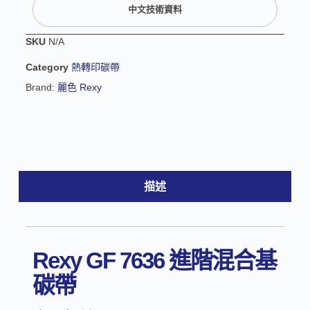
n
中文技術資料
a
t
SKU
N/A
i
v
Category
熱轉印碳帶
e
Brand:
麗色 Rexy
:
描述
Rexy GF 7636 進階混合基
碳帶