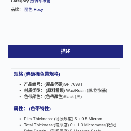
Category
热转印碳带
e
品牌：
丽色 Rexy
:
描述
规格
(條碼機色帶規格)
产品编号：
(產品代碼)
GF 7699T
材质类型：
(原料種類
)
Wax/Resin (臘/樹脂基)
色带颜色：
(色帶顏色)
Black (黑)
属性： (色带特性)
Film Thickness: (薄膜厚度) 5 ± 0.5 Microm
Total Thickness:(帶厚度) 0 ±.1.0 Micrometer(微米)
Print Density: (列印密度) 5 Macbeth Scale