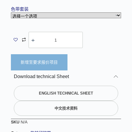
色带套装
新增至要求报价项目
A
Download technical Sheet
l
t
e
ENGLISH TECHNICAL SHEET
r
n
中文技术资料
a
t
SKU
N/A
i
v