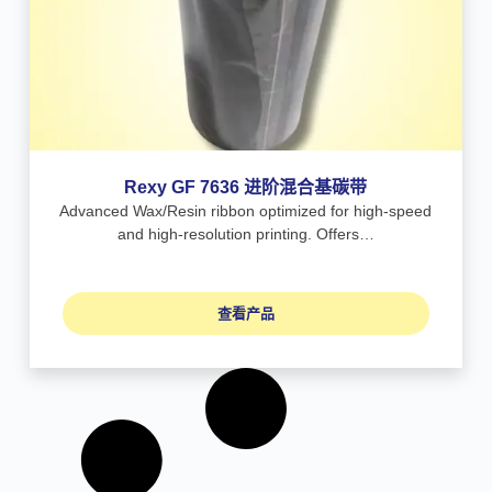
Rexy GF 7636 进阶混合基碳带
Advanced Wax/Resin ribbon optimized for high-speed
and high-resolution printing. Offers…
查看产品