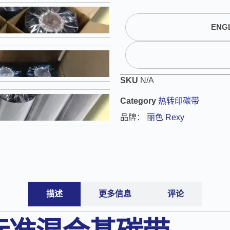
l
t
ENGL
e
r
n
a
t
SKU
N/A
i
Category
热转印碳带
v
e
品牌：
丽色 Rexy
:
描述
更多信息
评论