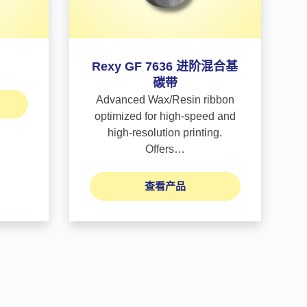
Rexy GF 7636 进阶混合基
碳带
Advanced Wax/Resin ribbon
optimized for high-speed and
high-resolution printing.
Offers…
查看产品