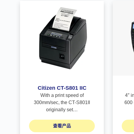
Citizen CT-S801 IIC
With a print speed of
4″ i
300mm/sec, the CT-S801II
600 
originally set…
查看产品