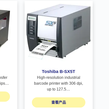
Toshiba B-SX5T
nsfer
High-resolution industrial
2 ips…
barcode printer with 306 dpi,
up to 127.5…
查看产品