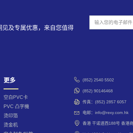
洞见及专属优惠，来自您值得
A
l
t
e
r
n
a
更多
(852) 2540 5502
t
i
(852) 90146468
v
空白PVC卡
传真：(852) 2857 6057
e
PVC 凸字機
:
电邮：info@rexy.com.hk
烫印箔
香港 干诺道西188号 香港商业
烫金机