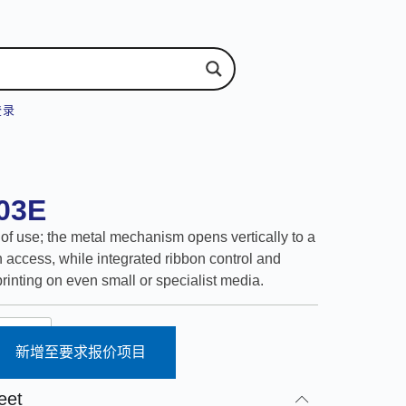
登录
703E
of use; the metal mechanism opens vertically to a
on access, while integrated ribbon control and
printing on even small or specialist media.
新增至要求报价项目
eet