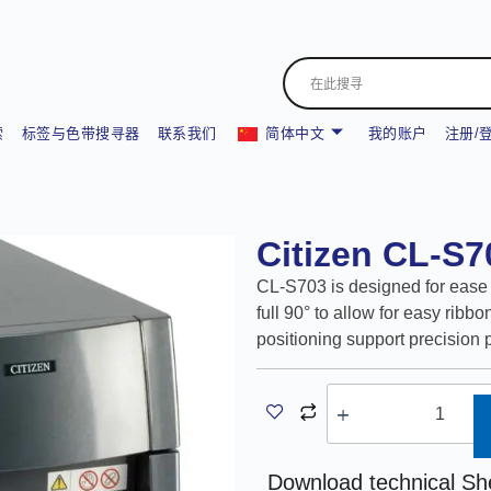
索
标签与色带搜寻器
联系我们
简体中文
我的账户
注册/
Citizen CL-S
CL-S703 is designed for ease 
full 90° to allow for easy ribb
positioning support precision 
A
Download technical Sh