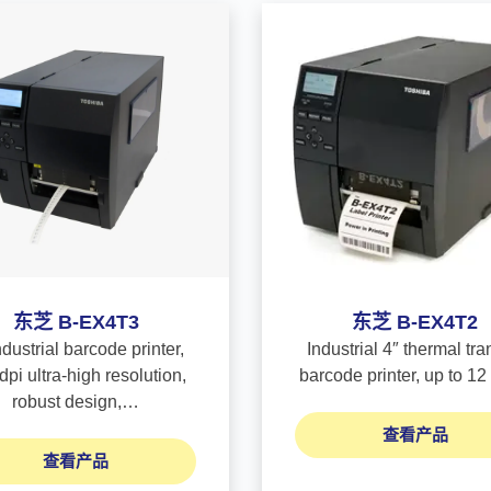
东芝 B-EX4T3
东芝 B-EX4T2
ndustrial barcode printer,
Industrial 4″ thermal tra
dpi ultra-high resolution,
barcode printer, up to 1
robust design,…
查看产品
查看产品