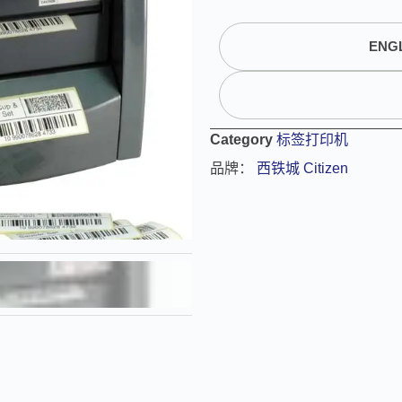
l
t
ENGL
e
r
n
a
t
Category
标签打印机
i
品牌：
西铁城 Citizen
v
e
: