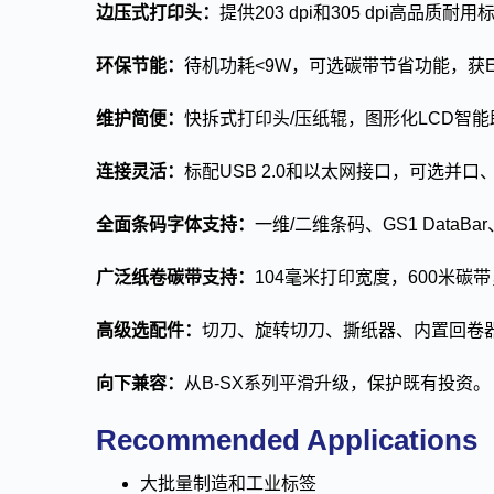
边压式打印头：
提供203 dpi和305 dpi高品质耐用
环保节能：
待机功耗<9W，可选碳带节省功能，获Ener
维护简便：
快拆式打印头/压纸辊，图形化LCD智
连接灵活：
标配USB 2.0和以太网接口，可选并口
全面条码字体支持：
一维/二维条码、GS1 DataB
广泛纸卷碳带支持：
104毫米打印宽度，600米碳
高级选配件：
切刀、旋转切刀、撕纸器、内置回卷器
向下兼容：
从B-SX系列平滑升级，保护既有投资。
Recommended Applications
大批量制造和工业标签