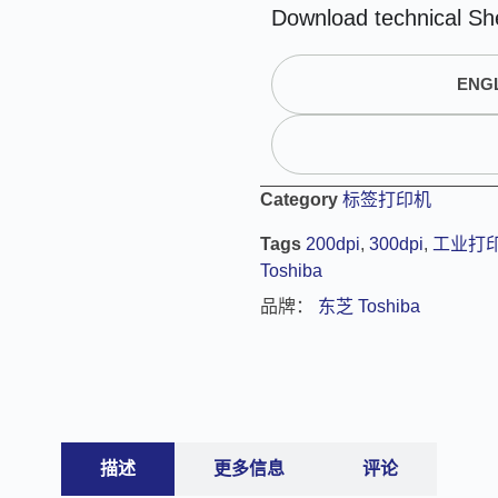
A
Download technical Sh
l
t
ENGL
e
r
n
a
t
Category
标签打印机
i
Tags
200dpi
,
300dpi
,
工业打
v
Toshiba
e
:
品牌：
东芝 Toshiba
描述
更多信息
评论