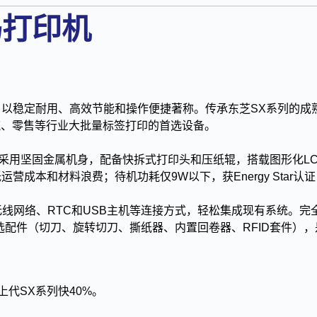
条码打印机
稳定耐用、高效节能和操作便捷著称。传承东芝SX系列的成熟技
造、物流、零售等行业大批量标签打印的首选设备。
造，采用坚固金属机身，配备快拆式打印头和压纸辊，搭载图形化L
营成本和材料浪费；待机功耗仅9W以下，获Energy Star认
、无线网络、RTC和USB主机等连接方式，轻松集成现有系统。
配件（切刀、旋转切刀、撕纸器、内置回卷器、RFID套件）
上代SX系列快40%。