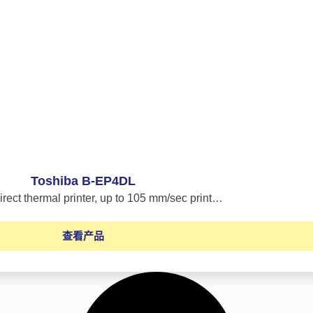
Toshiba B-EP4DL
irect thermal printer, up to 105 mm/sec print…
查看产品